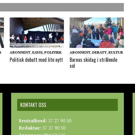
R
ABONNENT
,
EAVIS
,
POLITIKK
ABONNENT
,
DEBATT
,
KULTUR
Politisk debatt med lite nytt
Barnas skidag i strålende
sol
KONTAKT OSS
Sentralbord:
37 27 90 50
Redaktør:
37 27 90 50