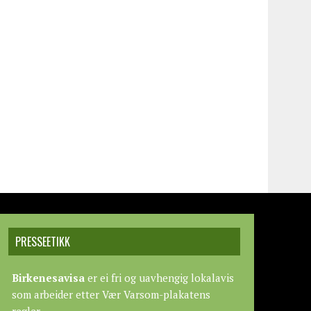
PRESSEETIKK
Birkenesavisa
er ei fri og uavhengig lokalavis
som arbeider etter
Vær Varsom-plakatens