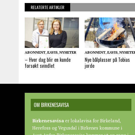
RELATERTE ARTIKLER
ABONNENT
,
EAVIS
,
NYHETER
ABONNENT
,
EAVIS
,
NYHETE
– Hver dag blir en kunde
Nye bålplasser på Tobias
forsøkt svindlet
jorde
OM BIRKENESAVISA
Birkenesavisa
er lokalavisa for Birkeland,
Herefoss og Vegusdal i Birkenes kommune i