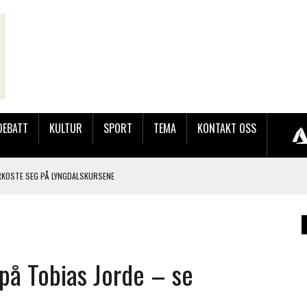
DEBATT
KULTUR
SPORT
TEMA
KONTAKT OSS
RKOSTE SEG PÅ LYNGDALSKURSENE
TEMNING OG STOR RESPONS
GEBASAREN PÅ RUGSLAND SAMLET HUNDREVIS AV GJESTER
 på Tobias Jorde – se
LER HUN UT PÅ SØRLANDSUTSTILLINGEN.