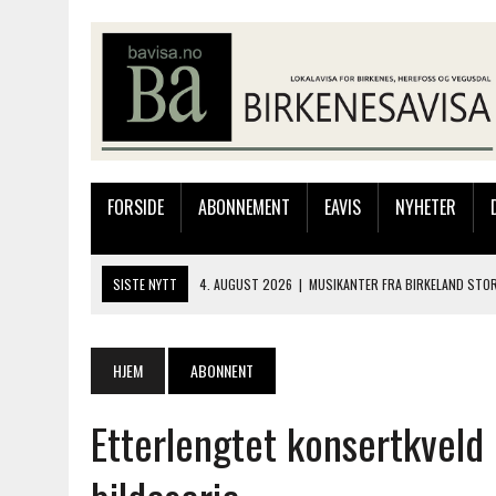
FORSIDE
ABONNEMENT
EAVIS
NYHETER
SISTE NYTT
4. AUGUST 2026
|
MUSIKANTER FRA BIRKELAND STO
3. AUGUST 2026
|
JAKOB FRIIS TRIO ÅPNET BIRKELIVE MED VARM S
3. AUGUST 2026
|
333.000 KRONER TIL SKOLEPROSJEKT I PERU: HA
HJEM
ABONNENT
28. JULI 2026
|
JAKOB FRIIS TRIO KOMMER TIL BIRKELAND SØNDAG
Etterlengtet konsertkveld
4. AUGUST 2026
|
SILJE LØLAND STILTE UT I TOLLBODEN – NÅ STIL