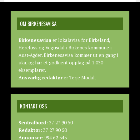
OM BIRKENESAVISA
Birkenesavisa
er lokalavisa for Birkeland,
Herefoss og Vegusdal i Birkenes kommune i
Aust-Agder. Birkenesavisa kommer ut en gang i
uka, og har et godkjent opplag på 1.030
eksemplarer.
Ansvarlig redaktør
er Terje Modal.
KONTAKT OSS
Sentralbord:
37 27 90 50
Redaktør:
37 27 90 50
Annonser:
994 62 545