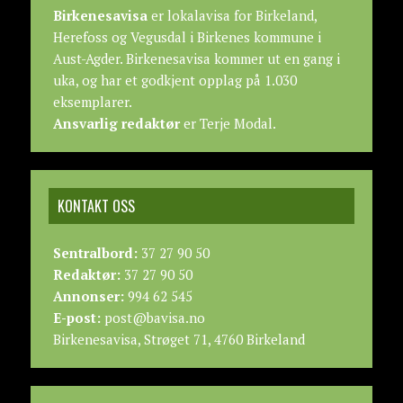
Birkenesavisa
er lokalavisa for Birkeland,
Herefoss og Vegusdal i Birkenes kommune i
Aust-Agder. Birkenesavisa kommer ut en gang i
uka, og har et godkjent opplag på 1.030
eksemplarer.
Ansvarlig redaktør
er Terje Modal.
KONTAKT OSS
Sentralbord:
37 27 90 50
Redaktør:
37 27 90 50
Annonser:
994 62 545
E-post:
post@bavisa.no
Birkenesavisa, Strøget 71, 4760 Birkeland