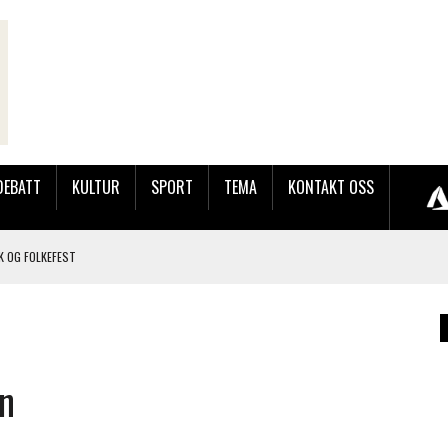
DEBATT
KULTUR
SPORT
TEMA
KONTAKT OSS
K OG FOLKEFEST
JOBBEN VED SYNKRON MEDIA
en
OG BRONSE PÅ BLINK