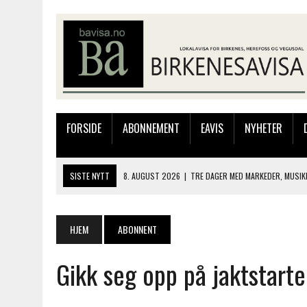
FORSIDE
ABONNEMENT
EAVIS
NYHETER
SISTE NYTT
8. AUGUST 2026
|
TRE DAGER MED MARKEDER, MUSIK
8. AUGUST 2026
|
ELIAS HAR REGELRETT HERJA PÅ BLINKFESTIVALEN
7. AUGUST 2026
|
FLYTTER PRODUKSJONEN TIL OSLO: FLERE MISTER 
HJEM
ABONNENT
7. AUGUST 2026
|
BARN, DYR OG TRE DAGER MED NYE OPPLEVELSER
Gikk seg opp på jaktstart
8. AUGUST 2026
|
GAUSLÅ KILE OG HAUGEPLASS AANESEN TOK GULL 