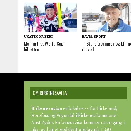
UKATEGORISERT
EAVIS
,
SPORT
Martin fikk World Cup-
– Start treningen og bli m
billetten
da vel!
OM BIRKENESAVISA
Birkenesavisa
er lokalavisa for Birkeland,
Herefoss og Vegusdal i Birkenes kommune i
Aust-Agder. Birkenesavisa kommer ut en gang i
uka, og har et godkjent opplag på 1.030