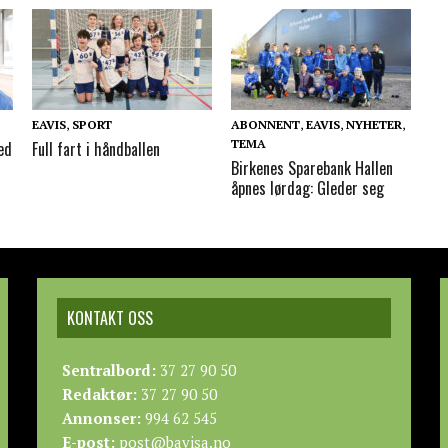
EAVIS
,
SPORT
ABONNENT
,
EAVIS
,
NYHETER
,
TEMA
ed
Full fart i håndballen
Birkenes Sparebank Hallen
åpnes lørdag: Gleder seg
KONTAKT OSS
Sentralbord:
37 27 90 50
Redaktør:
37 27 90 50
Annonser:
994 62 545
E-post:
post@bavisa.no