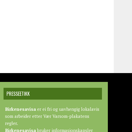
PRESSEETIKK
Birkenesavisa
er ei fri og uavhengig lokalavis
som arbeider etter
Vær Varsom-plakatens
regler.
Birkenesavisa
bruker informasjonskapsler