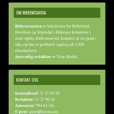
OM BIRKENESAVISA
Birkenesavisa
er lokalavisa for Birkeland,
Herefoss og Vegusdal i Birkenes kommune i
Aust-Agder. Birkenesavisa kommer ut en gang i
uka, og har et godkjent opplag på 1.030
eksemplarer.
Ansvarlig redaktør
er Terje Modal.
KONTAKT OSS
Sentralbord:
37 27 90 50
Redaktør:
37 27 90 50
Annonser:
994 62 545
E-post:
post@bavisa.no