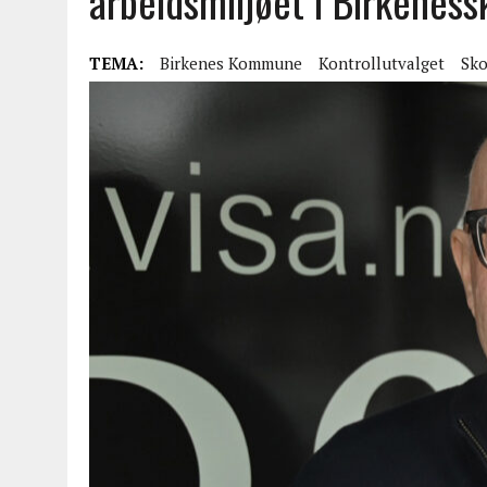
arbeidsmiljøet i Birkeness
TEMA:
Birkenes Kommune
Kontrollutvalget
Sko