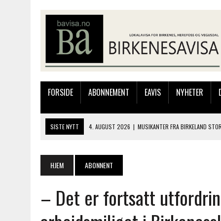
FORSIDE
ABONNEMENT
EAVIS
NYHETER
SISTE NYTT
4. AUGUST 2026
|
MUSIKANTER FRA BIRKELAND STO
3. AUGUST 2026
|
JAKOB FRIIS TRIO ÅPNET BIRKELIVE MED VARM S
3. AUGUST 2026
|
333.000 KRONER TIL SKOLEPROSJEKT I PERU: HA
HJEM
ABONNENT
28. JULI 2026
|
JAKOB FRIIS TRIO KOMMER TIL BIRKELAND SØNDAG
– Det er fortsatt utfordri
4. AUGUST 2026
|
SILJE LØLAND STILTE UT I TOLLBODEN – NÅ STIL