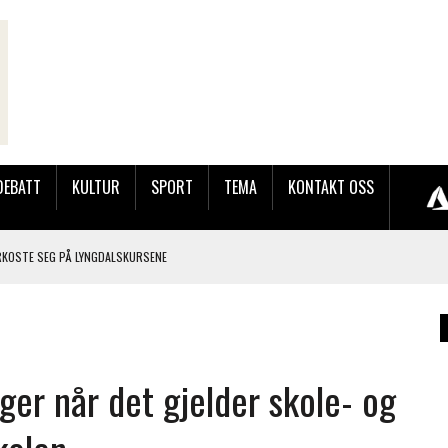
DEBATT
KULTUR
SPORT
TEMA
KONTAKT OSS
RKOSTE SEG PÅ LYNGDALSKURSENE
TEMNING OG STOR RESPONS
GEBASAREN PÅ RUGSLAND SAMLET HUNDREVIS AV GJESTER
nger når det gjelder skole- og
LER HUN UT PÅ SØRLANDSUTSTILLINGEN.