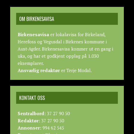
OM BIRKENESAVISA
Birkenesavisa
er lokalavisa for Birkeland,
Herefoss og Vegusdal i Birkenes kommune i
Aust-Agder. Birkenesavisa kommer ut en gang i
uka, og har et godkjent opplag på 1.030
eksemplarer.
Ansvarlig redaktør
er Terje Modal.
KONTAKT OSS
Sentralbord:
37 27 90 50
Redaktør:
37 27 90 50
Annonser:
994 62 545