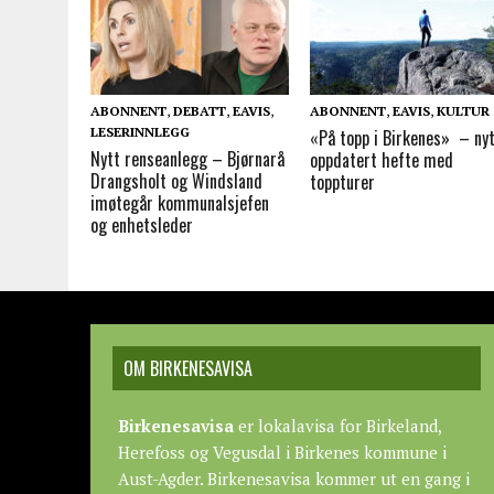
ABONNENT
,
DEBATT
,
EAVIS
,
ABONNENT
,
EAVIS
,
KULTUR
LESERINNLEGG
«På topp i Birkenes» – ny
Nytt renseanlegg – Bjørnarå
oppdatert hefte med
Drangsholt og Windsland
toppturer
imøtegår kommunalsjefen
og enhetsleder
OM BIRKENESAVISA
Birkenesavisa
er lokalavisa for Birkeland,
Herefoss og Vegusdal i Birkenes kommune i
Aust-Agder. Birkenesavisa kommer ut en gang i