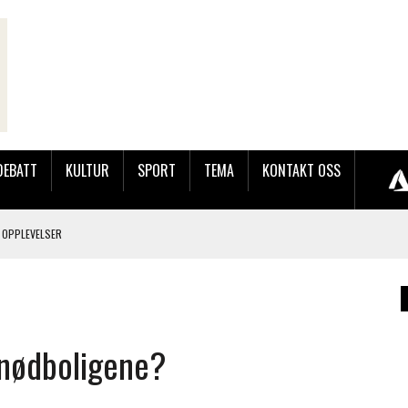
DEBATT
KULTUR
SPORT
TEMA
KONTAKT OSS
 OPPLEVELSER
LAKK GÅRD
 nødboligene?
JOBBEN VED SYNKRON MEDIA