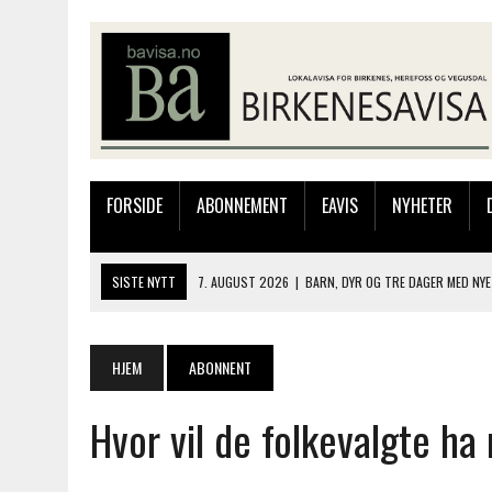
FORSIDE
ABONNEMENT
EAVIS
NYHETER
SISTE NYTT
7. AUGUST 2026
|
BARN, DYR OG TRE DAGER MED NYE
6. AUGUST 2026
|
FRA BARNDOMSMINNER TIL NYE OPPLEVELSER PÅ F
6. AUGUST 2026
|
SOMMERÅPENT MED NY FRISØRUTSTILLING
HJEM
ABONNENT
6. AUGUST 2026
|
BYGGING AV FLATBUNNINGER PÅ MUSEET
Hvor vil de folkevalgte ha
7. AUGUST 2026
|
FLYTTER PRODUKSJONEN TIL OSLO: FLERE MISTER 