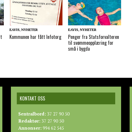
EAVIS
,
NYHETER
EAVIS
,
NYHETER
tt
Kommunen har fått Infotorg
Penger fra Statsforvalteren
til svømmeopplæring for
små i bygda
KONTAKT OSS
Sentralbord:
37 27 90 50
Redaktør:
37 27 90 50
Annonser:
994 62 545