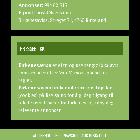
Annonser:
994 62 545
E-post:
post@bavisa.no
Birkenesavisa, Strøget 71, 4760 Birkeland
PRESSEETIKK
Birkenesavisa
er ei fri og uavhengig lokalavis
som arbeider etter
Vær Varsom-plakatens
regler.
Birkenesavisa
bruker informasjonskapsler
(cookies) på Bavisa.no for å gi deg tilgang til
lokale nyhetssaker fra Birkenes, og tilby deg
relevante annonser.
ALT INNHOLD ER OPPHAVSRETTSLIG BESKYTTET