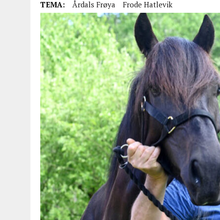
TEMA:
Årdals Frøya
Frode Hatlevik