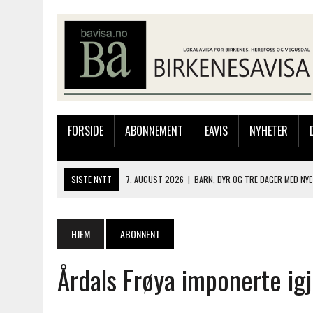
FORSIDE
ABONNEMENT
EAVIS
NYHETER
SISTE NYTT
7. AUGUST 2026
|
BARN, DYR OG TRE DAGER MED NYE
6. AUGUST 2026
|
FRA BARNDOMSMINNER TIL NYE OPPLEVELSER PÅ F
6. AUGUST 2026
|
SOMMERÅPENT MED NY FRISØRUTSTILLING
HJEM
ABONNENT
6. AUGUST 2026
|
BYGGING AV FLATBUNNINGER PÅ MUSEET
Årdals Frøya imponerte igj
7. AUGUST 2026
|
FLYTTER PRODUKSJONEN TIL OSLO: FLERE MISTER 