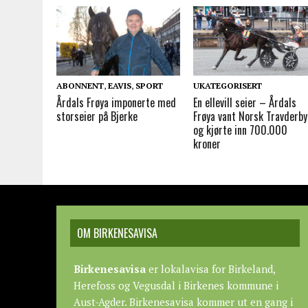
ABONNENT
,
EAVIS
,
SPORT
UKATEGORISERT
Årdals Frøya imponerte med
En ellevill seier – Årdals
storseier på Bjerke
Frøya vant Norsk Travderby
og kjørte inn 700.000
kroner
OM BIRKENESAVISA
Birkenesavisa
er lokalavisa for Birkeland,
Herefoss og Vegusdal i Birkenes kommune i
Aust-Agder. Birkenesavisa kommer ut en gang i