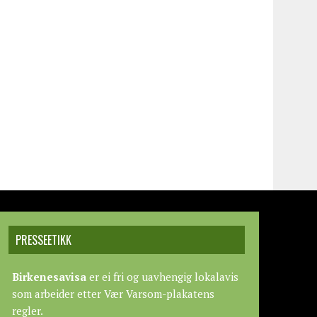
PRESSEETIKK
Birkenesavisa
er ei fri og uavhengig lokalavis
som arbeider etter
Vær Varsom-plakatens
regler.