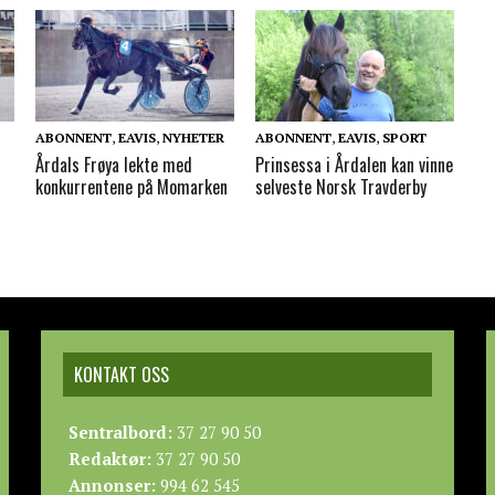
ABONNENT
,
EAVIS
,
NYHETER
ABONNENT
,
EAVIS
,
SPORT
Årdals Frøya lekte med
Prinsessa i Årdalen kan vinne
konkurrentene på Momarken
selveste Norsk Travderby
KONTAKT OSS
Sentralbord:
37 27 90 50
Redaktør:
37 27 90 50
Annonser:
994 62 545