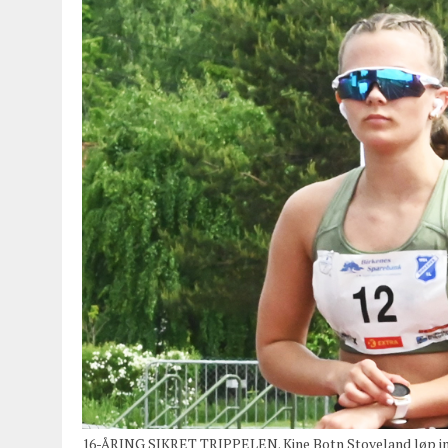
16-ÅRING SIKRET TRIPPELEN. Kine Botn Stoveland løp inn 