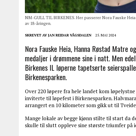
NM-GULL TIL BIRKENES. Her passerer Nora Fauske Heia dr
av 18-åringen.
SKREVET AV
JAN REIDAR VÅGSDALEN
25. MAI 2024
Nora Fauske Heia, Hanna Røstad Matre o
medaljer i drømmene sine i natt. Men edelt
Birkenes IL løperne tapetserte seierspall
Birkenesparken.
Over 220 løpere fra hele landet kom løpelystne t
inviterte til løpefest i Birkenesparken. Halvm
arrangert en 10 kilometer som gikk ut til Tveide
Mange lokale av begge kjønn stilte til start da d
skulle til slutt oppleve sine største triumfer på 