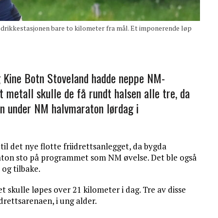
ikkestasjonen bare to kilometer fra mål. Et imponerende løp
g Kine Botn Stoveland hadde neppe NM-
 metall skulle de få rundt halsen alle tre, da
en under NM halvmaraton lørdag i
il det nye flotte friidrettsanlegget, da bygda
araton sto på programmet som NM øvelse. Det ble også
 og tilbake.
et skulle løpes over 21 kilometer i dag. Tre av disse
idrettsarenaen, i ung alder.