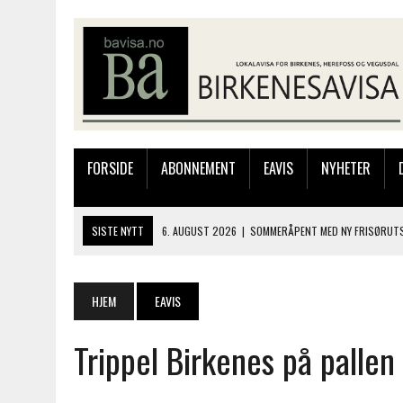
FORSIDE
ABONNEMENT
EAVIS
NYHETER
SISTE NYTT
6. AUGUST 2026
|
SOMMERÅPENT MED NY FRISØRUTS
6. AUGUST 2026
|
BYGGING AV FLATBUNNINGER PÅ MUSEET
4. AUGUST 2026
|
SILJE LØLAND STILTE UT I TOLLBODEN – NÅ STIL
HJEM
EAVIS
4. AUGUST 2026
|
MUSIKANTER FRA BIRKELAND STORKOSTE SEG PÅ
Trippel Birkenes på palle
6. AUGUST 2026
|
FRA BARNDOMSMINNER TIL NYE OPPLEVELSER PÅ F