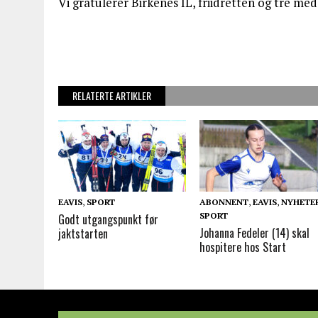
Vi gratulerer Birkenes IL, friidretten og tre me
RELATERTE ARTIKLER
EAVIS
,
SPORT
ABONNENT
,
EAVIS
,
NYHETE
SPORT
Godt utgangspunkt før
Johanna Fedeler (14) skal
jaktstarten
hospitere hos Start