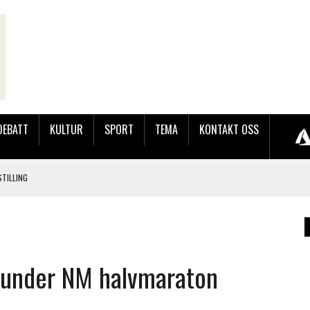
DEBATT
KULTUR
SPORT
TEMA
KONTAKT OSS
TILLING
LER HUN UT PÅ SØRLANDSUTSTILLINGEN.
 LYNGDALSKURSENE
n under NM halvmaraton
LAKK GÅRD