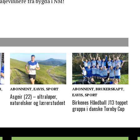
daljevinnere fra bygda i NM!
R
,
ABONNENT
,
EAVIS
,
SPORT
ABONNENT
,
BRUKERSKAPT
,
EAVIS
,
SPORT
Asgeir (22) – ultraløper,
Birkenes Håndball J13 toppet
naturelsker og lærerstudent
gruppa i danske Tornby Cup