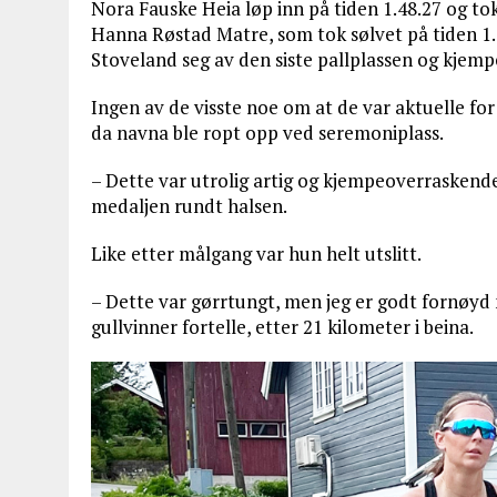
Nora Fauske Heia løp inn på tiden 1.48.27 og tok
Hanna Røstad Matre, som tok sølvet på tiden 1.
Stoveland seg av den siste pallplassen og kjempe
Ingen av de visste noe om at de var aktuelle fo
da navna ble ropt opp ved seremoniplass.
– Dette var utrolig artig og kjempeoverraskende,
medaljen rundt halsen.
Like etter målgang var hun helt utslitt.
– Dette var gørrtungt, men jeg er godt fornøyd
gullvinner fortelle, etter 21 kilometer i beina.