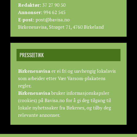
Redaktør:
37 27 90 50
Annonser:
994 62 545
E-post:
post@bavisa.no
Birkenesavisa, Strøget 71, 4760 Birkeland
PRESSEETIKK
Birkenesavisa
er ei fri og uavhengig lokalavis
som arbeider etter
Vær Varsom-plakatens
regler.
Birkenesavisa
bruker informasjonskapsler
(cookies) på Bavisa.no for å gi deg tilgang til
lokale nyhetssaker fra Birkenes, og tilby deg
relevante annonser.