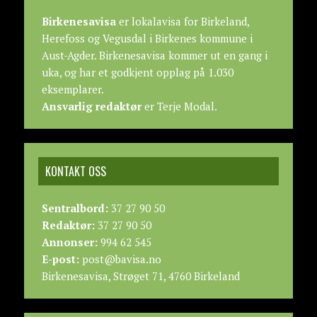
Birkenesavisa
er lokalavisa for Birkeland,
Herefoss og Vegusdal i Birkenes kommune i
Aust-Agder. Birkenesavisa kommer ut en gang i
uka, og har et godkjent opplag på 1.030
eksemplarer.
Ansvarlig redaktør
er Terje Modal.
KONTAKT OSS
Sentralbord:
37 27 90 50
Redaktør:
37 27 90 50
Annonser:
994 62 545
E-post:
post@bavisa.no
Birkenesavisa, Strøget 71, 4760 Birkeland