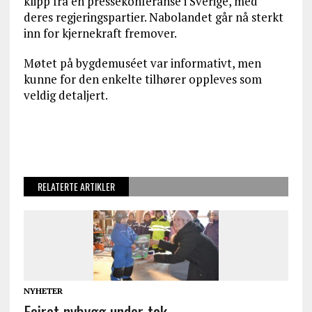
klipp fra en pressekonferanse i Sverige, med
deres regjeringspartier. Nabolandet går nå sterkt
inn for kjernekraft fremover.
Møtet på bygdemuséet var informativt, men
kunne for den enkelte tilhører oppleves som
veldig detaljert.
RELATERTE ARTIKLER
NYHETER
Feiret nybygg under tak