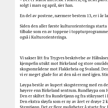
solgt i mars og april, sier han.
En del av postene, nærmere bestem 13, er i år 
Siden den aller første kulturorienteringa start
tilbake som en av toppene i toppturprogrammet
også i Kulturorienteringa.
Vi sakser litt fra Trygves beskrivelse av Håbsås
kjempefin utsikt mot Birkeland og store område
skogsområdene mot Flakkeheia og Svaland. Denn
vi er meget glade for at den nå er med igjen. Sti
Løypa består av kupert skogsterreng med en del 
høyere enn Birkeland sentrum. Rundløypa om Hå
Den er skiltet fra Rundetjønn og fra stikrysset 
Den ekstra sløyfa som er ny av året er drøye 2 
Stemtjønn. Det er flere muligheter å starte fra