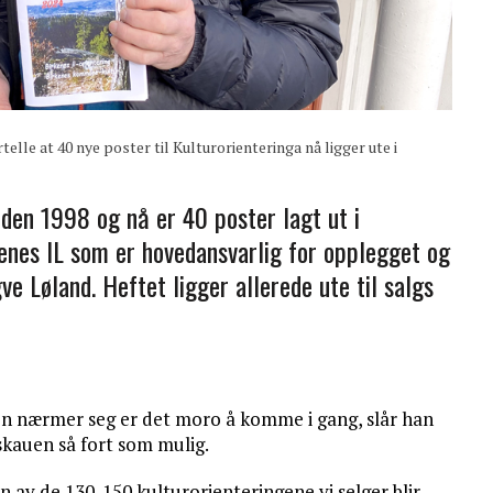
e at 40 nye poster til Kulturorienteringa nå ligger ute i
siden 1998 og nå er 40 poster lagt ut i
enes IL som er hovedansvarlig for opplegget og
ve Løland. Heftet ligger allerede ute til salgs
ren nærmer seg er det moro å komme i gang, slår han
i skauen så fort som mulig.
ten av de 130-150 kulturorienteringene vi selger blir