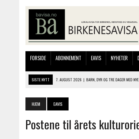
FORSIDE
ABONNEMENT
EAVIS
NYHETER
SISTE NYTT
7. AUGUST 2026
|
BARN, DYR OG TRE DAGER MED NYE
6. AUGUST 2026
|
FRA BARNDOMSMINNER TIL NYE OPPLEVELSER PÅ F
6. AUGUST 2026
|
SOMMERÅPENT MED NY FRISØRUTSTILLING
HJEM
EAVIS
6. AUGUST 2026
|
BYGGING AV FLATBUNNINGER PÅ MUSEET
Postene til årets kulturori
7. AUGUST 2026
|
FLYTTER PRODUKSJONEN TIL OSLO: FLERE MISTER 