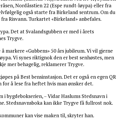
åsen, Nordåsstien 22 (Espe rundt-løypa) eller fra
lvfølgelig også starte fra Birkeland sentrum. Om du
t fra Risvann. Turkartet «Birkeland» anbefales.
løypa. Det at Svalandsgubben er med i årets
nes Trygve.
 å markere «Gubbens» 50 års jubileum. Vi vil gjerne
eløypa. Vi synes riktignok den er best senhøstes, men
nskje mer behagelig, reklamerer Trygve.
jøpes på Best bensinstasjon. Det er også en egen QR
for å lese fra heftet hvis man ønsker det.
em i bygdebokserien, – Vidar Haslums Stedsnavn i
ne. Stedsnavnsboka kan ikke Trygve få fullrost nok.
e kommuner kan vise maken til, skryter han.