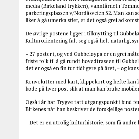
media (Birkeland trykkeri), vanntårnet i Tømmer
parkeringsplassen v/Nordåsveien 52. Man kan se
liker å gå umerka stier, er det også grei adkoms
De øvrige postene ligger i tilknytting til Gubbe
Kulturorientering falt seg også helt naturlig, sy
– 27 poster i, og ved Gubbeløypa er en grei måte
friste folk til å gå rundt hovedtraseen til Gubb
det er også en fin tur tidligere på året, – og ka
Konvolutter med kart, klippekort og hefte kan k
kode på hver post slik at man kan bruke mobilen 
Også i år har Trygve tatt utgangspunkt i bind f
Birkenes når han beskriver de forskjellige poste
– Det er en utrolig kulturhistorie, som få andr