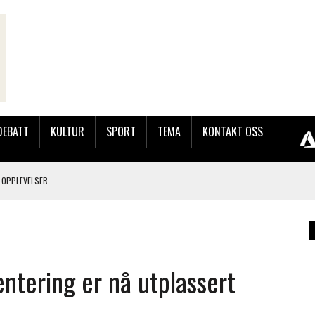
DEBATT
KULTUR
SPORT
TEMA
KONTAKT OSS
 OPPLEVELSER
LAKK GÅRD
entering er nå utplassert
JOBBEN VED SYNKRON MEDIA