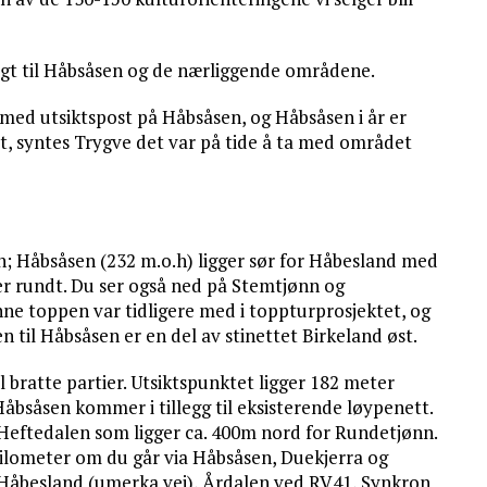
lagt til Håbsåsen og de nærliggende områdene.
a med utsiktspost på Håbsåsen, og Håbsåsen i år er
, syntes Trygve det var på tide å ta med området
en; Håbsåsen (232 m.o.h) ligger sør for Håbesland med
r rundt. Du ser også ned på Stemtjønn og
e toppen var tidligere med i toppturprosjektet, og
en til Håbsåsen er en del av stinettet Birkeland øst.
bratte partier. Utsiktspunktet ligger 182 meter
bsåsen kommer i tillegg til eksisterende løypenett.
i Heftedalen som ligger ca. 400m nord for Rundetjønn.
kilometer om du går via Håbsåsen, Duekjerra og
; Håbesland (umerka vei), Årdalen ved RV41, Synkron