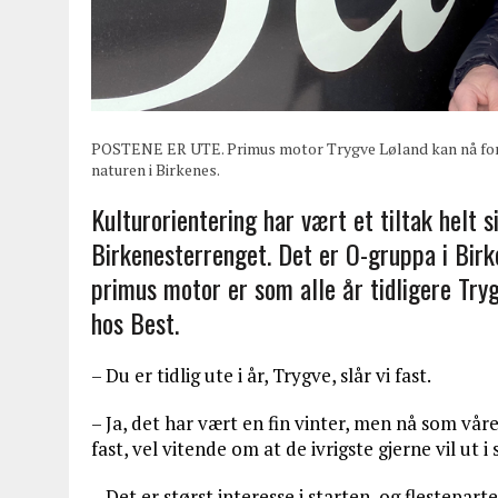
POSTENE ER UTE. Primus motor Trygve Løland kan nå fortell
naturen i Birkenes.
Kulturorientering har vært et tiltak helt 
Birkenesterrenget. Det er O-gruppa i Birk
primus motor er som alle år tidligere Tryg
hos Best.
– Du er tidlig ute i år, Trygve, slår vi fast.
– Ja, det har vært en fin vinter, men nå som vå
fast, vel vitende om at de ivrigste gjerne vil ut 
– Det er størst interesse i starten, og flestepar