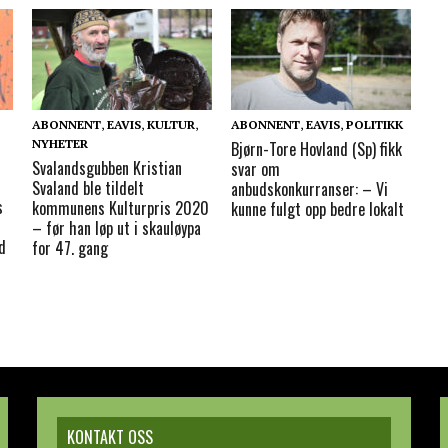
ABONNENT
,
EAVIS
,
KULTUR
,
ABONNENT
,
EAVIS
,
POLITIKK
NYHETER
Bjørn-Tore Hovland (Sp) fikk
Svalandsgubben Kristian
svar om
Svaland ble tildelt
anbudskonkurranser: – Vi
s
kommunens Kulturpris 2020
kunne fulgt opp bedre lokalt
– før han løp ut i skauløypa
d
for 47. gang
KONTAKT OSS