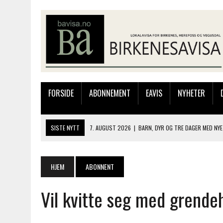
FORSIDE
ABONNEMENT
EAVIS
NYHETER
SISTE NYTT
7. AUGUST 2026
|
BARN, DYR OG TRE DAGER MED NYE
6. AUGUST 2026
|
FRA BARNDOMSMINNER TIL NYE OPPLEVELSER PÅ F
6. AUGUST 2026
|
SOMMERÅPENT MED NY FRISØRUTSTILLING
HJEM
ABONNENT
6. AUGUST 2026
|
BYGGING AV FLATBUNNINGER PÅ MUSEET
Vil kvitte seg med grende
7. AUGUST 2026
|
FLYTTER PRODUKSJONEN TIL OSLO: FLERE MISTER 