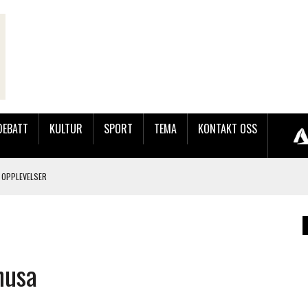
DEBATT
KULTUR
SPORT
TEMA
KONTAKT OSS
 OPPLEVELSER
LAKK GÅRD
husa
JOBBEN VED SYNKRON MEDIA