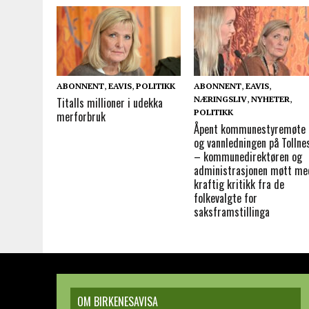
ABONNENT
,
EAVIS
,
POLITIKK
ABONNENT
,
EAVIS
,
NÆRINGSLIV
,
NYHETER
,
Titalls millioner i udekka
POLITIKK
merforbruk
Åpent kommunestyremøte
og vannledningen på Tollne
– kommunedirektøren og
administrasjonen møtt me
kraftig kritikk fra de
folkevalgte for
saksframstillinga
OM BIRKENESAVISA