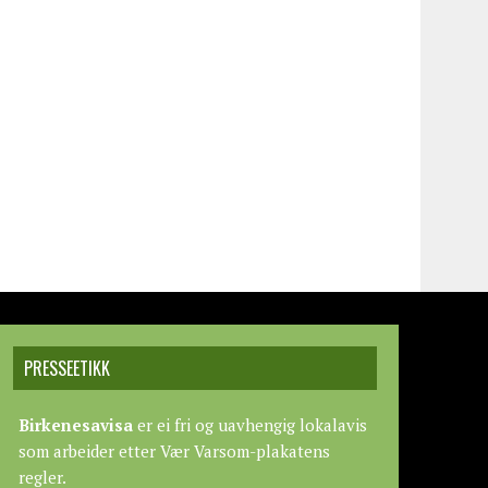
PRESSEETIKK
Birkenesavisa
er ei fri og uavhengig lokalavis
som arbeider etter
Vær Varsom-plakatens
regler.