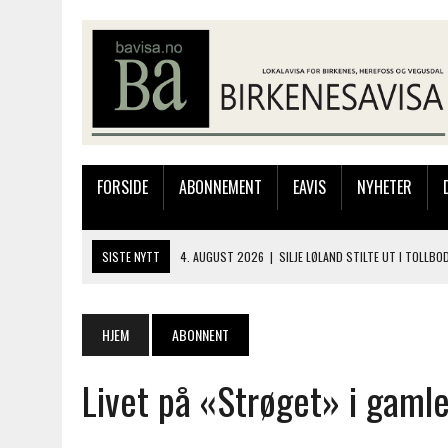
FORSIDE
ABONNEMENT
EAVIS
NYHETER
SISTE NYTT
4. AUGUST 2026
|
SILJE LØLAND STILTE UT I TOLLB
4. AUGUST 2026
|
MUSIKANTER FRA BIRKELAND STORKOSTE SEG PÅ
3. AUGUST 2026
|
JAKOB FRIIS TRIO ÅPNET BIRKELIVE MED VARM S
HJEM
ABONNENT
3. AUGUST 2026
|
333.000 KRONER TIL SKOLEPROSJEKT I PERU: HA
Livet på «Strøget» i gaml
6. AUGUST 2026
|
BYGGING AV FLATBUNNINGER PÅ MUSEET