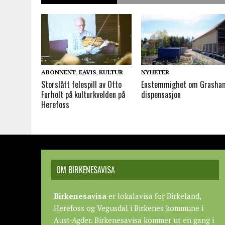
ABONNENT
,
EAVIS
,
KULTUR
NYHETER
Storslått felespill av Otto
Enstemmighet om Grasha
Furholt på kulturkvelden på
dispensasjon
Herefoss
OM BIRKENESAVISA
Birkenesavisa
er lokalavisa for Birkeland,
Herefoss og Vegusdal i Birkenes kommune i
Aust-Agder. Birkenesavisa kommer ut en gang i