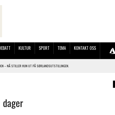
DEBATT
KULTUR
SPORT
TEMA
KONTAKT OSS
ODEN – NÅ STILLER HUN UT PÅ SØRLANDSUTSTILLINGEN.
 LYNGDALSKURSENE
TEMNING OG STOR RESPONS
GEBASAREN PÅ RUGSLAND SAMLET HUNDREVIS AV GJESTER
e dager