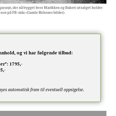
asje, der nå bygget hvor Marikken og Bakeri-utsalget holder
utson på FB-sida «Gamle Birkenes bilder)
nnhold, og vi har følgende tilbud:
er*:
1795,-
5,-
s automatisk fram til eventuell oppsigelse.