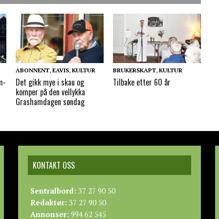
ABONNENT
,
EAVIS
,
KULTUR
BRUKERSKAPT
,
KULTUR
m-
Det gikk mye i skau og
Tilbake etter 60 år
komper på den vellykka
Grashamdagen søndag
KONTAKT OSS
Sentralbord:
37 27 90 50
Redaktør:
37 27 90 50
Annonser:
994 62 545