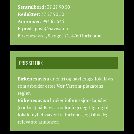
Sentralbord:
37 27 90 50
Redaktør:
37 27 90 50
Annonser:
994 62 545
E-post:
post@bavisa.no
Birkenesavisa, Strøget 71, 4760 Birkeland
PRESSEETIKK
Birkenesavisa
er ei fri og uavhengig lokalavis
som arbeider etter
Vær Varsom-plakatens
regler.
Birkenesavisa
bruker informasjonskapsler
(cookies) på Bavisa.no for å gi deg tilgang til
lokale nyhetssaker fra Birkenes, og tilby deg
relevante annonser.