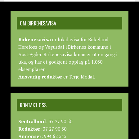
OM BIRKENESAVISA
Birkenesavisa
er lokalavisa for Birkeland,
Herefoss og Vegusdal i Birkenes kommune i
Aust-Agder. Birkenesavisa kommer ut en gang i
uka, og har et godkjent opplag på 1.030
eksemplarer.
Ansvarlig redaktør
er Terje Modal.
KONTAKT OSS
Sentralbord:
37 27 90 50
Redaktør:
37 27 90 50
Annonser:
994 62 545