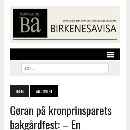
HJEM
ABONNENT
Gøran på kronprinsparets
bakgårdfest: – En