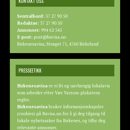
KONTAKT OSS
Sentralbord:
37 27 90 50
Redaktør:
37 27 90 50
Annonser:
994 62 545
E-post:
post@bavisa.no
Birkenesavisa, Strøget 71, 4760 Birkeland
PRESSEETIKK
Birkenesavisa
er ei fri og uavhengig lokalavis
som arbeider etter
Vær Varsom-plakatens
regler.
Birkenesavisa
bruker informasjonskapsler
(cookies) på Bavisa.no for å gi deg tilgang til
lokale nyhetssaker fra Birkenes, og tilby deg
relevante annonser.