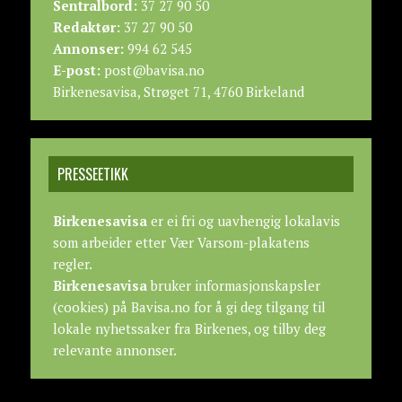
Sentralbord:
37 27 90 50
Redaktør:
37 27 90 50
Annonser:
994 62 545
E-post:
post@bavisa.no
Birkenesavisa, Strøget 71, 4760 Birkeland
PRESSEETIKK
Birkenesavisa
er ei fri og uavhengig lokalavis
som arbeider etter
Vær Varsom-plakatens
regler.
Birkenesavisa
bruker informasjonskapsler
(cookies) på Bavisa.no for å gi deg tilgang til
lokale nyhetssaker fra Birkenes, og tilby deg
relevante annonser.