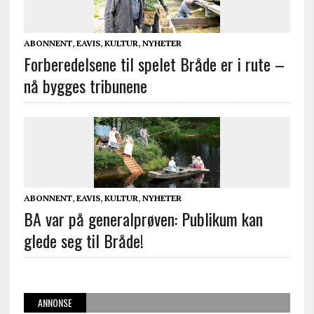
ABONNENT
,
EAVIS
,
KULTUR
,
NYHETER
Forberedelsene til spelet Bråde er i rute –
nå bygges tribunene
ABONNENT
,
EAVIS
,
KULTUR
,
NYHETER
BA var på generalprøven: Publikum kan
glede seg til Bråde!
ANNONSE