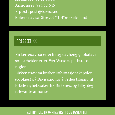
Annonser:
994 62 545
E-post:
post@bavisa.no
Birkenesavisa, Strøget 71, 4760 Birkeland
PRESSEETIKK
Birkenesavisa
er ei fri og uavhengig lokalavis
som arbeider etter
Vær Varsom-plakatens
regler.
Birkenesavisa
bruker informasjonskapsler
(cookies) på Bavisa.no for å gi deg tilgang til
lokale nyhetssaker fra Birkenes, og tilby deg
relevante annonser.
ALT INNHOLD ER OPPHAVSRETTSLIG BESKYTTET