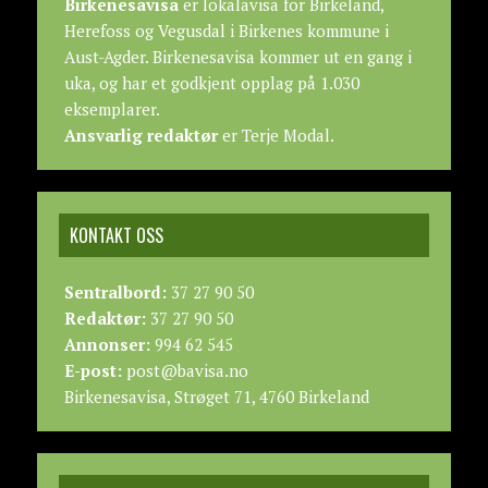
Birkenesavisa
er lokalavisa for Birkeland,
Herefoss og Vegusdal i Birkenes kommune i
Aust-Agder. Birkenesavisa kommer ut en gang i
uka, og har et godkjent opplag på 1.030
eksemplarer.
Ansvarlig redaktør
er Terje Modal.
KONTAKT OSS
Sentralbord:
37 27 90 50
Redaktør:
37 27 90 50
Annonser:
994 62 545
E-post:
post@bavisa.no
Birkenesavisa, Strøget 71, 4760 Birkeland