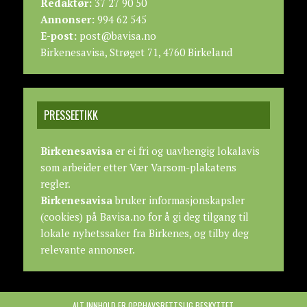
Redaktør:
37 27 90 50
Annonser:
994 62 545
E-post:
post@bavisa.no
Birkenesavisa, Strøget 71, 4760 Birkeland
PRESSEETIKK
Birkenesavisa
er ei fri og uavhengig lokalavis
som arbeider etter
Vær Varsom-plakatens
regler.
Birkenesavisa
bruker informasjonskapsler
(cookies) på Bavisa.no for å gi deg tilgang til
lokale nyhetssaker fra Birkenes, og tilby deg
relevante annonser.
ALT INNHOLD ER OPPHAVSRETTSLIG BESKYTTET