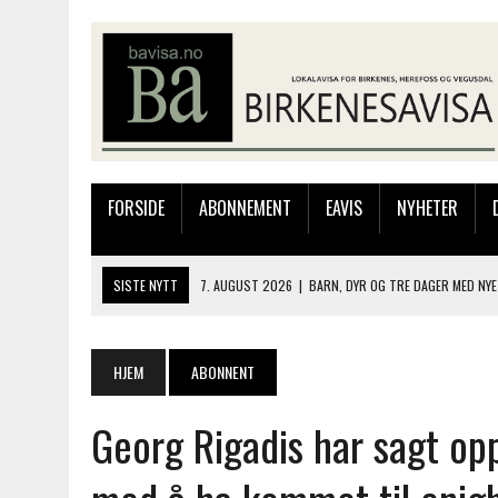
FORSIDE
ABONNEMENT
EAVIS
NYHETER
SISTE NYTT
7. AUGUST 2026
|
BARN, DYR OG TRE DAGER MED NYE
6. AUGUST 2026
|
FRA BARNDOMSMINNER TIL NYE OPPLEVELSER PÅ F
6. AUGUST 2026
|
SOMMERÅPENT MED NY FRISØRUTSTILLING
HJEM
ABONNENT
6. AUGUST 2026
|
BYGGING AV FLATBUNNINGER PÅ MUSEET
Georg Rigadis har sagt o
7. AUGUST 2026
|
FLYTTER PRODUKSJONEN TIL OSLO: FLERE MISTER 