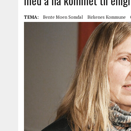
med å ha kommet til enig
TEMA:
Bente Moen Somdal
Birkenes Kommune