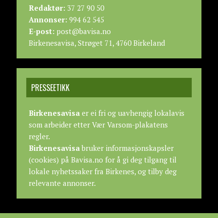
Redaktør:
37 27 90 50
Annonser:
994 62 545
E-post:
post@bavisa.no
Birkenesavisa, Strøget 71, 4760 Birkeland
PRESSEETIKK
Birkenesavisa
er ei fri og uavhengig lokalavis
som arbeider etter
Vær Varsom-plakatens
regler.
Birkenesavisa
bruker informasjonskapsler
(cookies) på Bavisa.no for å gi deg tilgang til
lokale nyhetssaker fra Birkenes, og tilby deg
relevante annonser.