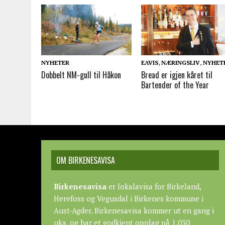
NYHETER
EAVIS
,
NÆRINGSLIV
,
NYHET
Dobbelt NM-gull til Håkon
Bread er igjen kåret til
Bartender of the Year
OM BIRKENESAVISA
Birkenesavisa
er lokalavisa for Birkeland,
Herefoss og Vegusdal i Birkenes kommune i
Aust-Agder. Birkenesavisa kommer ut en gang i
uka, og har et godkjent opplag på 1.030