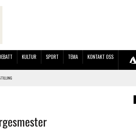
DEBATT
KULTUR
SPORT
TEMA
KONTAKT OSS
TILLING
LER HUN UT PÅ SØRLANDSUTSTILLINGEN.
 LYNGDALSKURSENE
orgesmester
LAKK GÅRD