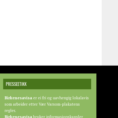
PRESSEETIKK
Birkenesavisa
er ei fri og uavhengig lokalavis
som arbeider etter
Vær Varsom-plakatens
regler.
Birkenesavisa
bruker informasjonskapsler