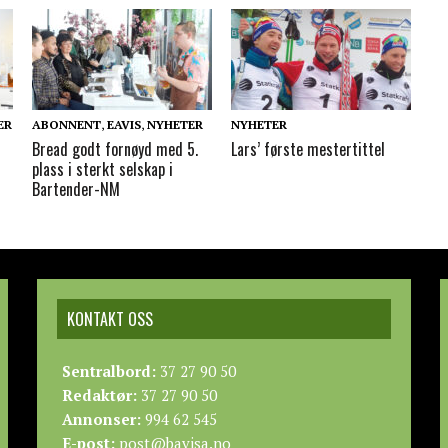
ER
ABONNENT
,
EAVIS
,
NYHETER
NYHETER
Bread godt fornøyd med 5.
Lars’ første mestertittel
plass i sterkt selskap i
Bartender-NM
KONTAKT OSS
Sentralbord:
37 27 90 50
Redaktør:
37 27 90 50
Annonser:
994 62 545
E-post:
post@bavisa.no