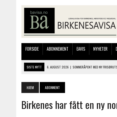
FORSIDE
ABONNEMENT
EAVIS
NYHETER
SISTE NYTT
6. AUGUST 2026
|
SOMMERÅPENT MED NY FRISØRUTS
6. AUGUST 2026
|
BYGGING AV FLATBUNNINGER PÅ MUSEET
4. AUGUST 2026
|
SILJE LØLAND STILTE UT I TOLLBODEN – NÅ STIL
HJEM
ABONNENT
4. AUGUST 2026
|
MUSIKANTER FRA BIRKELAND STORKOSTE SEG PÅ
Birkenes har fått en ny n
6. AUGUST 2026
|
FRA BARNDOMSMINNER TIL NYE OPPLEVELSER PÅ F