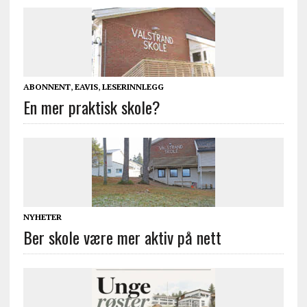
ABONNENT
,
EAVIS
,
LESERINNLEGG
En mer praktisk skole?
NYHETER
Ber skole være mer aktiv på nett