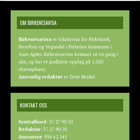
OM BIRKENESAVISA
Birkenesavisa
er lokalavisa for Birkeland,
Herefoss og Vegusdal i Birkenes kommune i
Aust-Agder. Birkenesavisa kommer ut en gang i
uka, og har et godkjent opplag på 1.030
eksemplarer.
Ansvarlig redaktør
er Terje Modal.
KONTAKT OSS
Sentralbord:
37 27 90 50
Redaktør:
37 27 90 50
Annonser:
994 62 545