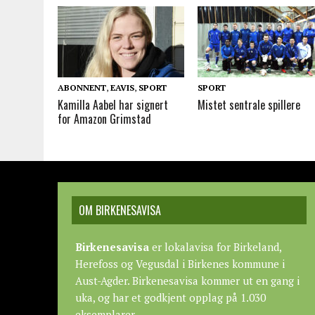
ABONNENT
,
EAVIS
,
SPORT
SPORT
Kamilla Aabel har signert
Mistet sentrale spillere
for Amazon Grimstad
OM BIRKENESAVISA
Birkenesavisa
er lokalavisa for Birkeland,
Herefoss og Vegusdal i Birkenes kommune i
Aust-Agder. Birkenesavisa kommer ut en gang i
uka, og har et godkjent opplag på 1.030
eksemplarer.