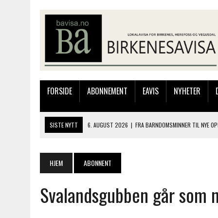
FORSIDE
ABONNEMENT
EAVIS
NYHETER
SISTE NYTT
6. AUGUST 2026
|
FRA BARNDOMSMINNER TIL NYE OP
6. AUGUST 2026
|
SOMMERÅPENT MED NY FRISØRUTSTILLING
6. AUGUST 2026
|
BYGGING AV FLATBUNNINGER PÅ MUSEET
HJEM
ABONNENT
4. AUGUST 2026
|
SILJE LØLAND STILTE UT I TOLLBODEN – NÅ STIL
Svalandsgubben går som no
7. AUGUST 2026
|
BARN, DYR OG TRE DAGER MED NYE OPPLEVELSER