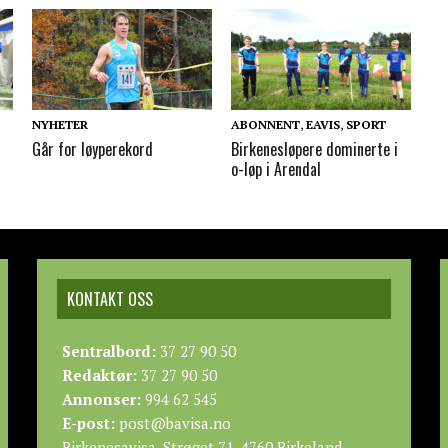
NYHETER
ABONNENT
,
EAVIS
,
SPORT
Går for løyperekord
Birkenesløpere dominerte i
o-løp i Arendal
KONTAKT OSS
Sentralbord:
37 27 90 50
Redaktør:
37 27 90 50
Annonser:
994 62 545
E-post:
post@bavisa.no
Birkenesavisa, Strøget 71, 4760 Birkeland