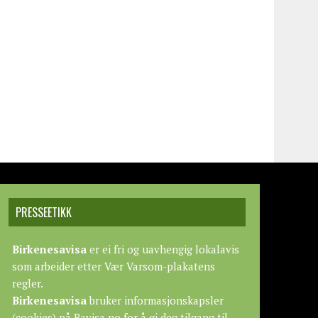
PRESSEETIKK
Birkenesavisa
er ei fri og uavhengig lokalavis
som arbeider etter
Vær Varsom-plakatens
regler.
Birkenesavisa
bruker informasjonskapsler
(cookies) på Bavisa.no for å gi deg tilgang til