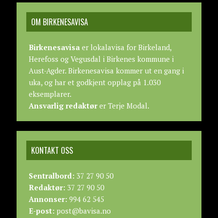
OM BIRKENESAVISA
Birkenesavisa
er lokalavisa for Birkeland,
Herefoss og Vegusdal i Birkenes kommune i
Aust-Agder. Birkenesavisa kommer ut en gang i
uka, og har et godkjent opplag på 1.030
eksemplarer.
Ansvarlig redaktør
er Terje Modal.
KONTAKT OSS
Sentralbord:
37 27 90 50
Redaktør:
37 27 90 50
Annonser:
994 62 545
E-post:
post@bavisa.no