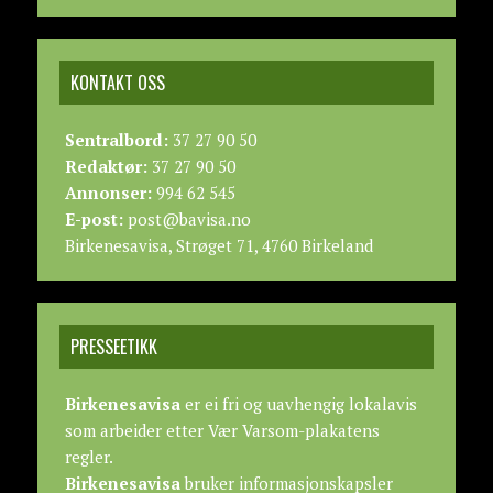
KONTAKT OSS
Sentralbord:
37 27 90 50
Redaktør:
37 27 90 50
Annonser:
994 62 545
E-post:
post@bavisa.no
Birkenesavisa, Strøget 71, 4760 Birkeland
PRESSEETIKK
Birkenesavisa
er ei fri og uavhengig lokalavis
som arbeider etter
Vær Varsom-plakatens
regler.
Birkenesavisa
bruker informasjonskapsler