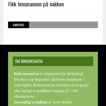
Fikk lensmannen på nakken
ANNONSE
OM BIRKENESAVISA
Birkenesavisa
er lokalavisa for Birkeland,
Herefoss og Vegusdal i Birkenes kommune i
Aust-Agder. Birkenesavisa kommer ut en gang i
uka, og har et godkjent opplag på 1.030
eksemplarer.
Ansvarlig redaktør
er Terje Modal.