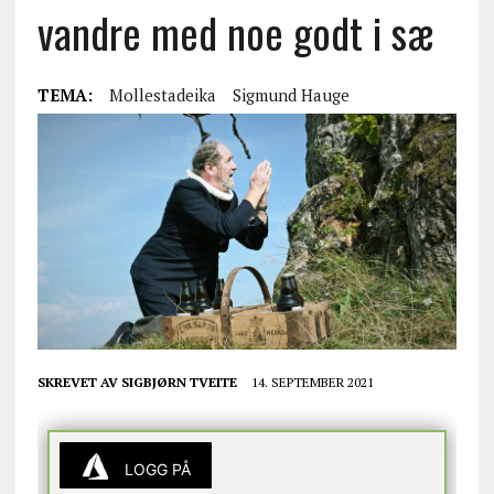
vandre med noe godt i sæ
TEMA:
Mollestadeika
Sigmund Hauge
SKREVET AV
SIGBJØRN TVEITE
14. SEPTEMBER 2021
LOGG PÅ