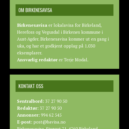
OM BIRKENESAVISA
Birkenesavisa
er lokalavisa for Birkeland,
Herefoss og Vegusdal i Birkenes kommune i
Aust-Agder. Birkenesavisa kommer ut en gang i
uka, og har et godkjent opplag på 1.030
eksemplarer.
Ansvarlig redaktør
er Terje Modal.
KONTAKT OSS
Sentralbord:
37 27 90 50
Redaktør:
37 27 90 50
Annonser:
994 62 545
E-post:
post@bavisa.no
Birkenesavisa, Strøget 71, 4760 Birkeland