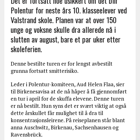
Det er fortsatt noe usikkert om det blir
Polentur for neste års 10. klasseelever ved
Valstrand skole. Planen var at over 150
unge og voksne skulle dra allerede nå i
slutten av august, bare et par uker etter
skoleferien.
Denne bestilte turen er for lengst avbestilt
grunna fortsatt smitterisiko.
Leder i Polentur-komiteen, Aud Helen Flaa, sier
til Birkenesavisa at de nå håper å få gjennomført
en tur i april for de skuffa elevene. Denne turen
er nå bestilt. Hun syns det er svært viktig at også
dette årskullet får mulighet til å dra til
konsentrasjonsleirene. På reiseplanen står blant
anna Auschwitz, Birkenau, Sachsenhausen og
Ravensbrück.