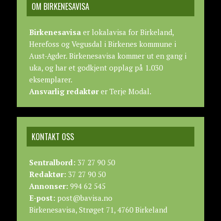
OM BIRKENESAVISA
Birkenesavisa
er lokalavisa for Birkeland,
Herefoss og Vegusdal i Birkenes kommune i
Aust-Agder. Birkenesavisa kommer ut en gang i
uka, og har et godkjent opplag på 1.030
eksemplarer.
Ansvarlig redaktør
er Terje Modal.
KONTAKT OSS
Sentralbord:
37 27 90 50
Redaktør:
37 27 90 50
Annonser:
994 62 545
E-post:
post@bavisa.no
Birkenesavisa, Strøget 71, 4760 Birkeland