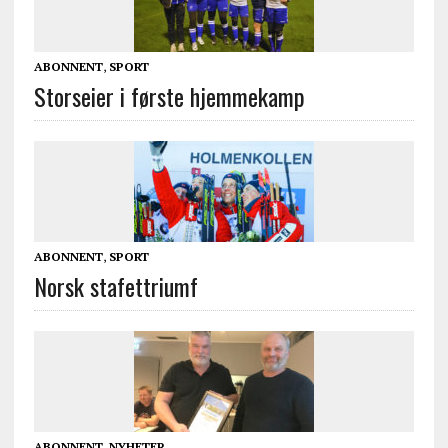
ABONNENT
,
SPORT
Storseier i første hjemmekamp
ABONNENT
,
SPORT
Norsk stafettriumf
ABONNENT
,
NYHETER