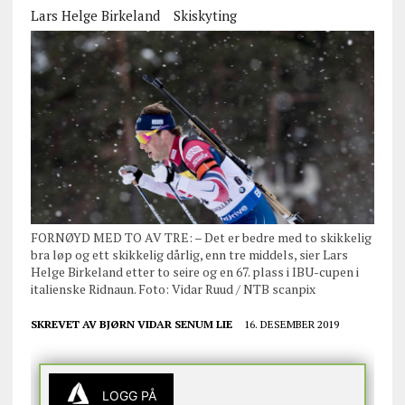
Lars Helge Birkeland
Skiskyting
FORNØYD MED TO AV TRE: – Det er bedre med to skikkelig
bra løp og ett skikkelig dårlig, enn tre middels, sier Lars
Helge Birkeland etter to seire og en 67. plass i IBU-cupen i
italienske Ridnaun. Foto: Vidar Ruud / NTB scanpix
SKREVET AV
BJØRN VIDAR SENUM LIE
16. DESEMBER 2019
LOGG PÅ