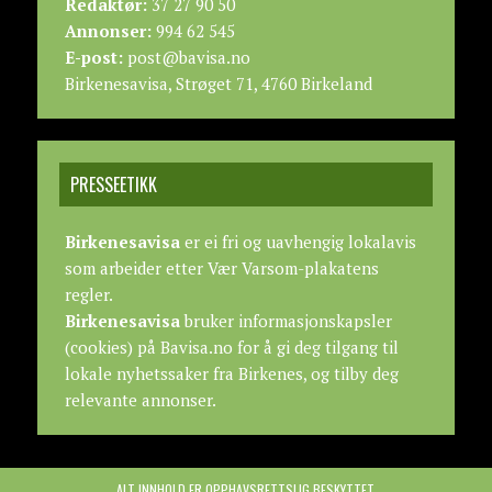
Redaktør:
37 27 90 50
Annonser:
994 62 545
E-post:
post@bavisa.no
Birkenesavisa, Strøget 71, 4760 Birkeland
PRESSEETIKK
Birkenesavisa
er ei fri og uavhengig lokalavis
som arbeider etter
Vær Varsom-plakatens
regler.
Birkenesavisa
bruker informasjonskapsler
(cookies) på Bavisa.no for å gi deg tilgang til
lokale nyhetssaker fra Birkenes, og tilby deg
relevante annonser.
ALT INNHOLD ER OPPHAVSRETTSLIG BESKYTTET