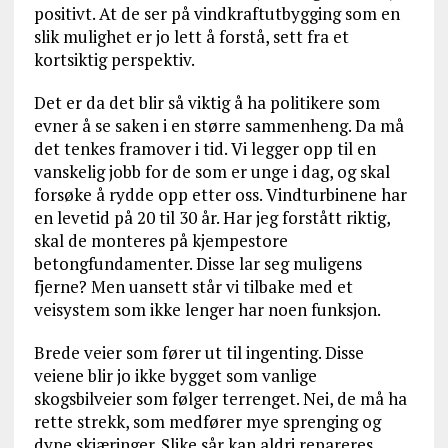
positivt. At de ser på vindkraftutbygging som en
slik mulighet er jo lett å forstå, sett fra et
kortsiktig perspektiv.
Det er da det blir så viktig å ha politikere som
evner å se saken i en større sammenheng. Da må
det tenkes framover i tid. Vi legger opp til en
vanskelig jobb for de som er unge i dag, og skal
forsøke å rydde opp etter oss. Vindturbinene har
en levetid på 20 til 30 år. Har jeg forstått riktig,
skal de monteres på kjempestore
betongfundamenter. Disse lar seg muligens
fjerne? Men uansett står vi tilbake med et
veisystem som ikke lenger har noen funksjon.
Brede veier som fører ut til ingenting. Disse
veiene blir jo ikke bygget som vanlige
skogsbilveier som følger terrenget. Nei, de må ha
rette strekk, som medfører mye sprenging og
dype skjæringer. Slike sår kan aldri repareres.