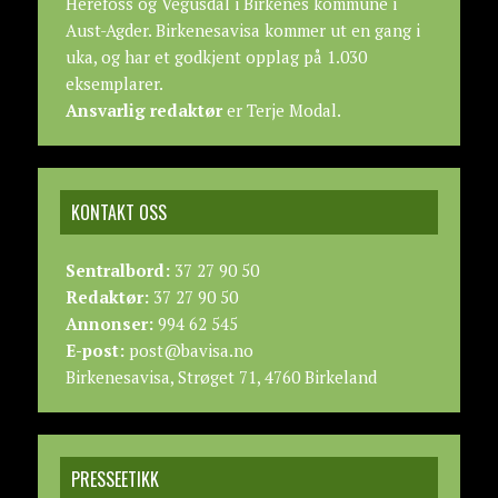
Herefoss og Vegusdal i Birkenes kommune i
Aust-Agder. Birkenesavisa kommer ut en gang i
uka, og har et godkjent opplag på 1.030
eksemplarer.
Ansvarlig redaktør
er Terje Modal.
KONTAKT OSS
Sentralbord:
37 27 90 50
Redaktør:
37 27 90 50
Annonser:
994 62 545
E-post:
post@bavisa.no
Birkenesavisa, Strøget 71, 4760 Birkeland
PRESSEETIKK