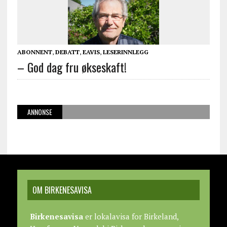
ABONNENT
,
DEBATT
,
EAVIS
,
LESERINNLEGG
– God dag fru økseskaft!
ANNONSE
OM BIRKENESAVISA
Birkenesavisa
er lokalavisa for Birkeland,