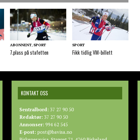
ABONNENT
,
SPORT
SPORT
7.plass på stafetten
Fikk tidlig VM-billett
KONTAKT OSS
Sentralbord:
37 27 90 50
Redaktør:
37 27 90 50
Annonser:
994 62 545
E-post:
post@bavisa.no
Birkenesavisa, Strøget 71, 4760 Birkeland