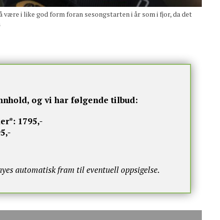
e i like god form foran sesongstarten i år som i fjor, da det
a
nnhold, og vi har følgende tilbud:
er*:
1795,-
5,-
s automatisk fram til eventuell oppsigelse.