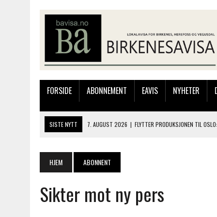
FORSIDE
ABONNEMENT
EAVIS
NYHETER
SISTE NYTT
7. AUGUST 2026
|
FLYTTER PRODUKSJONEN TIL OSLO:
7. AUGUST 2026
|
BARN, DYR OG TRE DAGER MED NYE OPPLEVELSER
6. AUGUST 2026
|
FRA BARNDOMSMINNER TIL NYE OPPLEVELSER PÅ F
HJEM
ABONNENT
6. AUGUST 2026
|
SOMMERÅPENT MED NY FRISØRUTSTILLING
Sikter mot ny pers
8. AUGUST 2026
|
ELIAS HAR REGELRETT HERJA PÅ BLINKFESTIVALEN