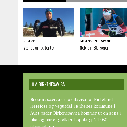
SPORT
ABONNENT
,
SPORT
Været amputerte
Nok en IBU-seier
OM BIRKENESAVISA
Birkenesavisa
er lokalavisa for Birkeland,
Herefoss og Vegusdal i Birkenes kommune i
Aust-Agder. Birkenesavisa kommer ut en gang i
uka, og har et godkjent opplag på 1.030
eksemplarer.