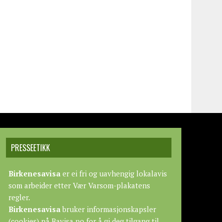
PRESSEETIKK
Birkenesavisa
er ei fri og uavhengig lokalavis
som arbeider etter
Vær Varsom-plakatens
regler.
Birkenesavisa
bruker informasjonskapsler
(cookies) på Bavisa.no for å gi deg tilgang til