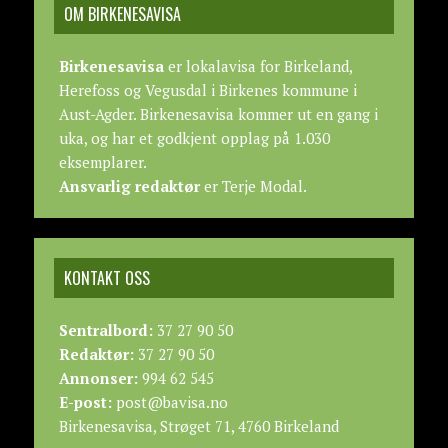
OM BIRKENESAVISA
Birkenesavisa
er lokalavisa for Birkeland,
Herefoss og Vegusdal i Birkenes kommune i
Aust-Agder. Birkenesavisa kommer ut en gang i
uka, og har et godkjent opplag på 1.030
eksemplarer.
Ansvarlig redaktør
er Terje Modal.
KONTAKT OSS
Sentralbord:
37 27 90 50
Redaktør:
37 27 90 50
Annonser:
994 62 545
E-post:
post@bavisa.no
Birkenesavisa, Strøget 71, 4760 Birkeland