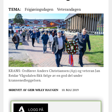
TEMA:
Frigjøringsdagen
Veterandagen
KRANS: Ordfører Anders Christiansen (Ap) og veteran Jan
Reidar Vågsdalen fikk følge av en god del under
kransenedleggelsen.
SKREVET AV
GEIR WILLY HAUGEN
10. MAI 2019
LOGG PÅ