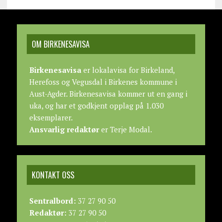
OM BIRKENESAVISA
Birkenesavisa
er lokalavisa for Birkeland,
Herefoss og Vegusdal i Birkenes kommune i
Aust-Agder. Birkenesavisa kommer ut en gang i
uka, og har et godkjent opplag på 1.030
eksemplarer.
Ansvarlig redaktør
er Terje Modal.
KONTAKT OSS
Sentralbord:
37 27 90 50
Redaktør:
37 27 90 50