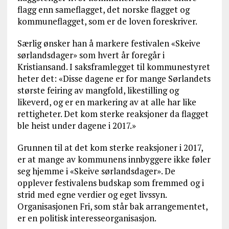
flagg enn sameflagget, det norske flagget og
kommuneflagget, som er de loven foreskriver.
Særlig ønsker han å markere festivalen «Skeive
sørlandsdager» som hvert år foregår i
Kristiansand. I saksframlegget til kommunestyret
heter det: «Disse dagene er for mange Sørlandets
største feiring av mangfold, likestilling og
likeverd, og er en markering av at alle har like
rettigheter. Det kom sterke reaksjoner da flagget
ble heist under dagene i 2017.»
Grunnen til at det kom sterke reaksjoner i 2017,
er at mange av kommunens innbyggere ikke føler
seg hjemme i «Skeive sørlandsdager». De
opplever festivalens budskap som fremmed og i
strid med egne verdier og eget livssyn.
Organisasjonen Fri, som står bak arrangementet,
er en politisk interesseorganisasjon.