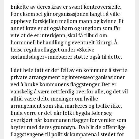
Enkelte av deres krav er svært kontroversielle.
For eksempel går organisasjonen langt i å ville
oppheve forskjellen mellom mann og kvinne. Et
annet krav er at også barn og ungdom som får
vite at de er interkjønn, skal få tilbud om
hormonell behandling og eventuelt kirurgi. Å
heise regnbueflagget under «Skeive
sørlandsdager» innebærer støtte også til dette.
I det hele tatt er det feil av en kommune å støtte
private arrangement og interesseorganisasjoner
ved å bruke kommunens flaggstenger. Det er
vanskelig å være rettferdig overfor alle, og det vil
alltid være delte meninger om hvilke
arrangement som skal markeres og hvilke ikke.
Enda verre er det når folk i bygda føler seg
overkjørt når kommunen flagger for verdier som
bryter med deres grunnsyn. Da blir de offentlige
flaggstengene til politisk kamparena i stedet for