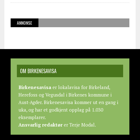
ANNONSE
OM BIRKENESAVISA
Birkenesavisa
er lokalavisa for Birkeland,
Herefoss og Vegusdal i Birkenes kommune i
Aust-Agder. Birkenesavisa kommer ut en gang i
uka, og har et godkjent opplag på 1.030
eksemplarer.
Ansvarlig redaktør
er Terje Modal.