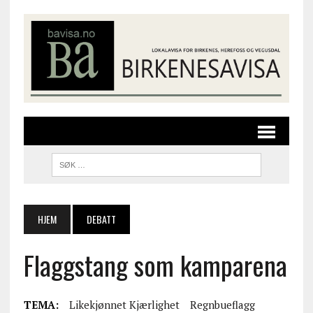
HJEM
DEBATT
Flaggstang som kamparena
TEMA:
Likekjønnet Kjærlighet
Regnbueflagg