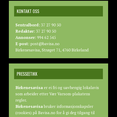
KONTAKT OSS
Sentralbord:
37 27 90 50
Redaktør:
37 27 90 50
Annonser:
994 62 545
E-post:
post@bavisa.no
Birkenesavisa, Strøget 71, 4760 Birkeland
PRESSEETIKK
Birkenesavisa
er ei fri og uavhengig lokalavis
som arbeider etter
Vær Varsom-plakatens
regler.
Birkenesavisa
bruker informasjonskapsler
(cookies) på Bavisa.no for å gi deg tilgang til