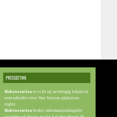
PRESSEETIKK
Birkenesavisa
er ei fri og uavhengig lokalavis
som arbeider etter
Vær Varsom-plakatens
regler.
Birkenesavisa
bruker informasjonskapsler
(cookies) på Bavisa.no for å gi deg tilgang til