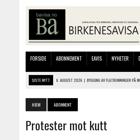
FORSIDE
ABONNEMENT
EAVIS
NYHETER
SISTE NYTT
6. AUGUST 2026
|
BYGGING AV FLATBUNNINGER PÅ M
4. AUGUST 2026
|
SILJE LØLAND STILTE UT I TOLLBODEN – NÅ STIL
4. AUGUST 2026
|
MUSIKANTER FRA BIRKELAND STORKOSTE SEG PÅ
HJEM
ABONNENT
3. AUGUST 2026
|
JAKOB FRIIS TRIO ÅPNET BIRKELIVE MED VARM S
Protester mot kutt
6. AUGUST 2026
|
SOMMERÅPENT MED NY FRISØRUTSTILLING