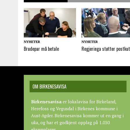
NYHETER
NYHETER
Brudepar må betale
Regjeringa støtter postkut
OM BIRKENESAVISA
Birkenesavisa
er lokalavisa for Birkeland,
Herefoss og Vegusdal i Birkenes kommune i
Aust-Agder. Birkenesavisa kommer ut en gang i
uka, og har et godkjent opplag på 1.030
eksemplarer.