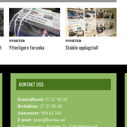
NYHETER
NYHETER
t
Ytterligere forsinka
Stabile opplagstall
KONTAKT OSS
Sentralbord:
37 27 90 50
Redaktør:
37 27 90 50
Annonser:
994 62 545
E-post:
post@bavisa.no
Birkenesavisa, Strøget 71, 4760 Birkeland