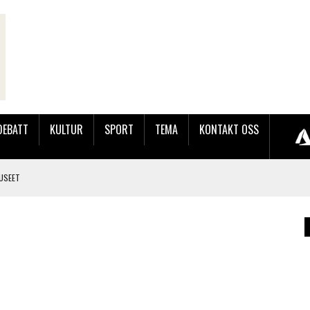
DEBATT
KULTUR
SPORT
TEMA
KONTAKT OSS
USEET
LER HUN UT PÅ SØRLANDSUTSTILLINGEN.
 LYNGDALSKURSENE
TEMNING OG STOR RESPONS