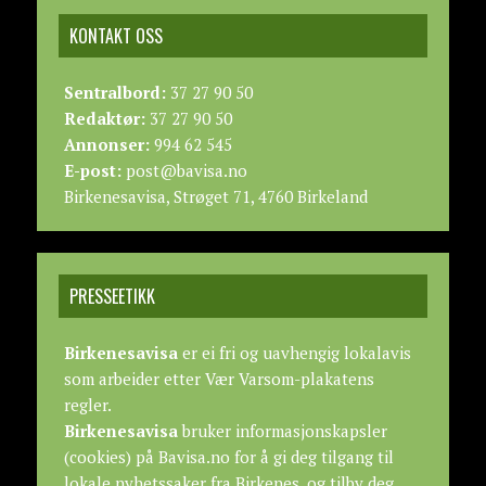
KONTAKT OSS
Sentralbord:
37 27 90 50
Redaktør:
37 27 90 50
Annonser:
994 62 545
E-post:
post@bavisa.no
Birkenesavisa, Strøget 71, 4760 Birkeland
PRESSEETIKK
Birkenesavisa
er ei fri og uavhengig lokalavis
som arbeider etter
Vær Varsom-plakatens
regler.
Birkenesavisa
bruker informasjonskapsler
(cookies) på Bavisa.no for å gi deg tilgang til
lokale nyhetssaker fra Birkenes, og tilby deg