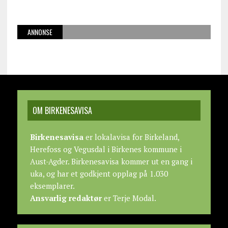
ANNONSE
OM BIRKENESAVISA
Birkenesavisa
er lokalavisa for Birkeland,
Herefoss og Vegusdal i Birkenes kommune i
Aust-Agder. Birkenesavisa kommer ut en gang i
uka, og har et godkjent opplag på 1.030
eksemplarer.
Ansvarlig redaktør
er Terje Modal.