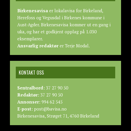
Birkenesavisa
er lokalavisa for Birkeland,
Herefoss og Vegusdal i Birkenes kommune i
Aust-Agder. Birkenesavisa kommer ut en gang i
uka, og har et godkjent opplag på 1.030
eksemplarer.
Ansvarlig redaktør
er Terje Modal.
KONTAKT OSS
Sentralbord:
37 27 90 50
Redaktør:
37 27 90 50
Annonser:
994 62 545
E-post:
post@bavisa.no
Birkenesavisa, Strøget 71, 4760 Birkeland