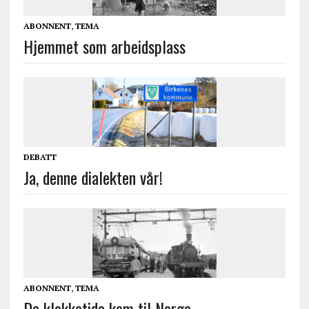
ABONNENT
,
TEMA
Hjemmet som arbeidsplass
DEBATT
Ja, denne dialekten vår!
ABONNENT
,
TEMA
Da klokketida kom til Norge