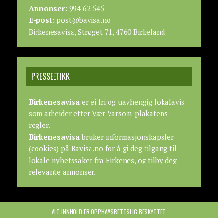
Annonser:
994 62 545
E-post:
post@bavisa.no
Birkenesavisa, Strøget 71, 4760 Birkeland
PRESSEETIKK
Birkenesavisa
er ei fri og uavhengig lokalavis
som arbeider etter
Vær Varsom-plakatens
regler.
Birkenesavisa
bruker informasjonskapsler
(cookies) på Bavisa.no for å gi deg tilgang til
lokale nyhetssaker fra Birkenes, og tilby deg
relevante annonser.
ALT INNHOLD ER OPPHAVSRETTSLIG BESKYTTET