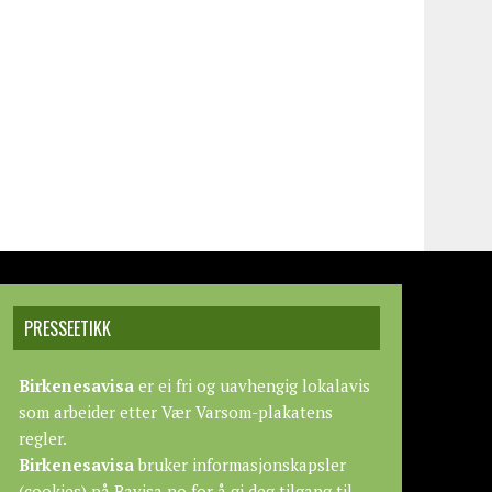
PRESSEETIKK
Birkenesavisa
er ei fri og uavhengig lokalavis
som arbeider etter
Vær Varsom-plakatens
regler.
Birkenesavisa
bruker informasjonskapsler
(cookies) på Bavisa.no for å gi deg tilgang til