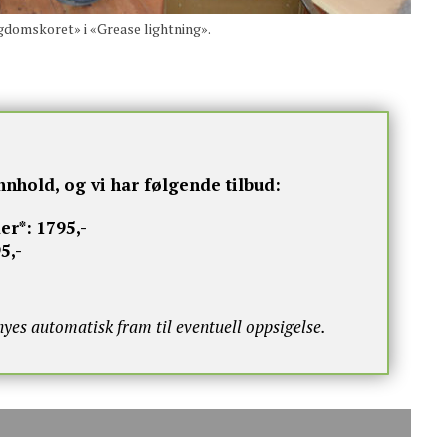
domskoret» i «Grease lightning».
nnhold, og vi har følgende tilbud:
er*:
1795,-
5,-
s automatisk fram til eventuell oppsigelse.