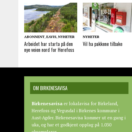
ABONNENT
,
EAVIS
,
NYHETER
NYHETER
Arbeidet har starta på den
Vil ha pakkene tilbake
nye veien nord for Herefoss
OM BIRKENESAVISA
Birkenesavisa
er lokalavisa for Birkeland,
Herefoss og Vegusdal i Birkenes kommune i
Aust-Agder. Birkenesavisa kommer ut en gang i
uka, og har et godkjent opplag på 1.030
eksemplarer.