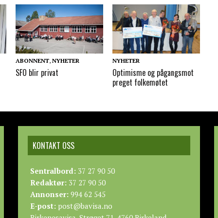
ABONNENT
,
NYHETER
NYHETER
SFO blir privat
Optimisme og pågangsmot
preget folkemøtet
KONTAKT OSS
Sentralbord:
37 27 90 50
Redaktør:
37 27 90 50
Annonser:
994 62 545
E-post:
post@bavisa.no
Birkenesavisa, Strøget 71, 4760 Birkeland