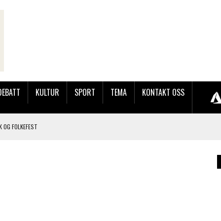
DEBATT
KULTUR
SPORT
TEMA
KONTAKT OSS
K OG FOLKEFEST
JOBBEN VED SYNKRON MEDIA
OG BRONSE PÅ BLINK