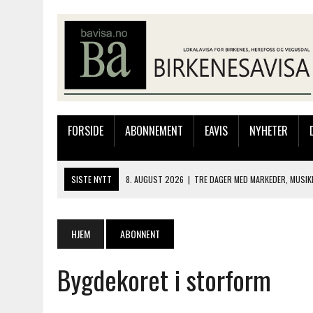
FORSIDE
ABONNEMENT
EAVIS
NYHETER
SISTE NYTT
8. AUGUST 2026
|
TRE DAGER MED MARKEDER, MUSIK
8. AUGUST 2026
|
ELIAS HAR REGELRETT HERJA PÅ BLINKFESTIVALEN
7. AUGUST 2026
|
FLYTTER PRODUKSJONEN TIL OSLO: FLERE MISTER 
HJEM
ABONNENT
7. AUGUST 2026
|
BARN, DYR OG TRE DAGER MED NYE OPPLEVELSER
Bygdekoret i storform
8. AUGUST 2026
|
GAUSLÅ KILE OG HAUGEPLASS AANESEN TOK GULL 