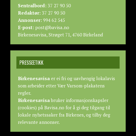
Sentralbord:
37 27 90 50
Redaktør:
37 27 90 50
Annonser:
994 62 545
E-post:
post@bavisa.no
Birkenesavisa, Strøget 71, 4760 Birkeland
PRESSEETIKK
Birkenesavisa
er ei fri og uavhengig lokalavis
som arbeider etter
Vær Varsom-plakatens
regler.
Birkenesavisa
bruker informasjonskapsler
(cookies) på Bavisa.no for å gi deg tilgang til
lokale nyhetssaker fra Birkenes, og tilby deg
relevante annonser.