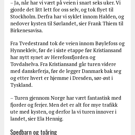
– Ja, når har vi vært på veien i snart seks uker. Vi
gjorde det litt lett for oss selv, og tok flyet til
Stockholm. Derfra har vi syklet innom Halden, og
nedover kysten til Sørlandet, sier Frank Thiem til
Birkenesavisa.
Fra Tvedestrand tok de veien innom Bøylefoss og
Hynnekleiv, før de i siste etappe før Kristiansand
har nytt synet av Herefossfjorden og
Tovdalselva. Fra Kristiansand går turen videre
med danskeferja, før de legger Danmark bak seg
og etter hvert er hjemme i Dresden, sør-øst i
Tyskland.
– Turen gjennom Norge har vært fantastisk med
fjorder og ferjer. Men det er alt for mye trafikk
ute med kysten, og derfor la vi turen innover i
landet, sier Ela Hennig.
Spedbarn og toåring