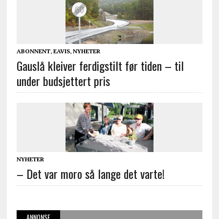
ABONNENT
,
EAVIS
,
NYHETER
Gauslå kleiver ferdigstilt før tiden – til
under budsjettert pris
NYHETER
– Det var moro så lange det varte!
ANNONSE