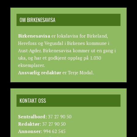
OM BIRKENESAVISA
Birkenesavisa
er lokalavisa for Birkeland,
Herefoss og Vegusdal i Birkenes kommune i
Aust-Agder. Birkenesavisa kommer ut en gang i
uka, og har et godkjent opplag på 1.030
eksemplarer.
Ansvarlig redaktør
er Terje Modal.
KONTAKT OSS
Sentralbord:
37 27 90 50
Redaktør:
37 27 90 50
Annonser:
994 62 545