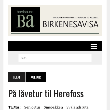
HJEM
KULTUR
På låvetur til Herefoss
TEMA:
Seniortur
Smebakken
Svalandsruta