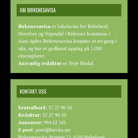
OM BIRKENESAVISA
Birkenesavisa
er lokalavisa for Birkeland,
Herefoss og Vegusdal i Birkenes kommune i
Aust-Agder. Birkenesavisa kommer ut en gang i
uka, og har et godkjent opplag på 1.030
eksemplarer.
Ansvarlig redaktør
er Terje Modal.
KONTAKT OSS
Sentralbord:
37 27 90 50
Redaktør:
37 27 90 50
Annonser:
994 62 545
E-post:
post@bavisa.no
Birkenesavisa, Strøget 71, 4760 Birkeland