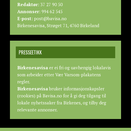
Redaktør:
37 27 90 50
Annonser:
994 62 545
E-post:
post@bavisa.no
Birkenesavisa, Strøget 71, 4760 Birkeland
PRESSEETIKK
Birkenesavisa
er ei fri og uavhengig lokalavis
som arbeider etter
Vær Varsom-plakatens
regler.
Birkenesavisa
bruker informasjonskapsler
(cookies) på Bavisa.no for å gi deg tilgang til
lokale nyhetssaker fra Birkenes, og tilby deg
relevante annonser.