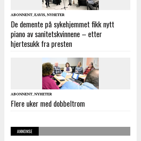
ABONNENT
,
EAVIS
,
NYHETER
De demente på sykehjemmet fikk nytt
piano av sanitetskvinnene – etter
hjertesukk fra presten
ABONNENT
,
NYHETER
Flere uker med dobbeltrom
ANNONSE