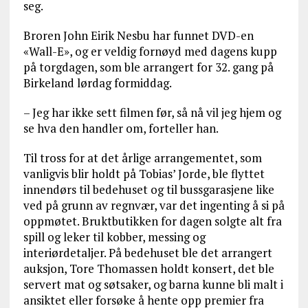
seg.
Broren John Eirik Nesbu har funnet DVD-en
«Wall-E», og er veldig fornøyd med dagens kupp
på torgdagen, som ble arrangert for 32. gang på
Birkeland lørdag formiddag.
– Jeg har ikke sett filmen før, så nå vil jeg hjem og
se hva den handler om, forteller han.
Til tross for at det årlige arrangementet, som
vanligvis blir holdt på Tobias’ Jorde, ble flyttet
innendørs til bedehuset og til bussgarasjene like
ved på grunn av regnvær, var det ingenting å si på
oppmøtet. Bruktbutikken for dagen solgte alt fra
spill og leker til kobber, messing og
interiørdetaljer. På bedehuset ble det arrangert
auksjon, Tore Thomassen holdt konsert, det ble
servert mat og søtsaker, og barna kunne bli malt i
ansiktet eller forsøke å hente opp premier fra