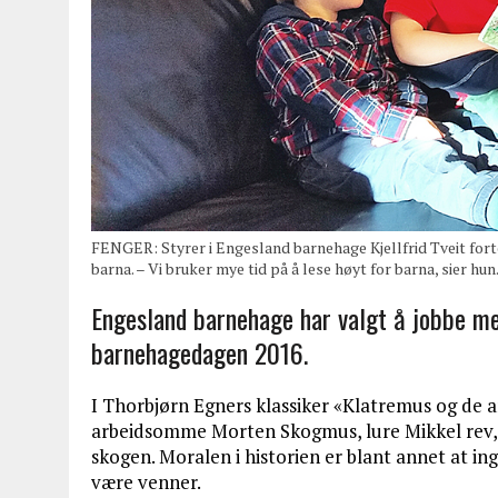
FENGER: Styrer i Engesland barnehage Kjellfrid Tveit for
barna. – Vi bruker mye tid på å lese høyt for barna, sier hun
Engesland barnehage har valgt å jobbe m
barnehagedagen 2016.
I Thorbjørn Egners klassiker «Klatremus og de
arbeidsomme Morten Skogmus, lure Mikkel rev, 
skogen. Moralen i historien er blant annet at i
være venner.