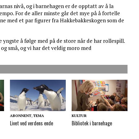
 barnas nivå, og i barnehagen er de opptatt av å la
tempo. For de aller minste går det mye på å fortelle
jerne med et par figurer fra Hakkebakkeskogen som de
 de yngste å følge med på de store når de har rollespill.
og små, og vi har det veldig moro med
ABONNENT
,
TEMA
KULTUR
Livet ved verdens ende
Bibliotek i barnehage