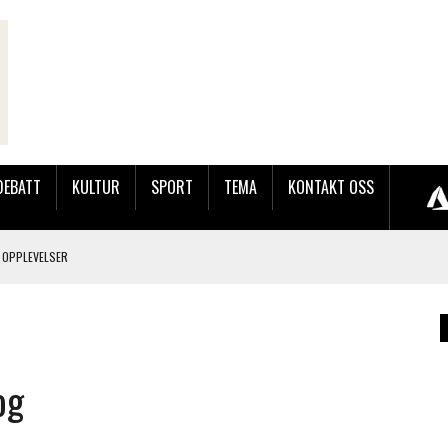
DEBATT
KULTUR
SPORT
TEMA
KONTAKT OSS
 OPPLEVELSER
LAKK GÅRD
og
JOBBEN VED SYNKRON MEDIA