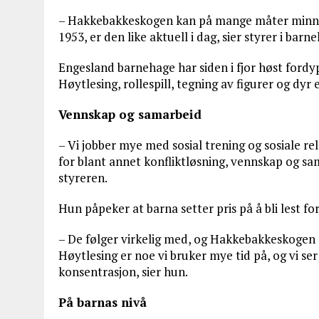
– Hakkebakkeskogen kan på mange måter minne o
1953, er den like aktuell i dag, sier styrer i barn
Engesland barnehage har siden i fjor høst fordy
Høytlesing, rollespill, tegning av figurer og dyr
Vennskap og samarbeid
– Vi jobber mye med sosial trening og sosiale 
for blant annet konfliktløsning, vennskap og sam
styreren.
Hun påpeker at barna setter pris på å bli lest f
– De følger virkelig med, og Hakkebakkeskogen 
Høytlesing er noe vi bruker mye tid på, og vi se
konsentrasjon, sier hun.
På barnas nivå