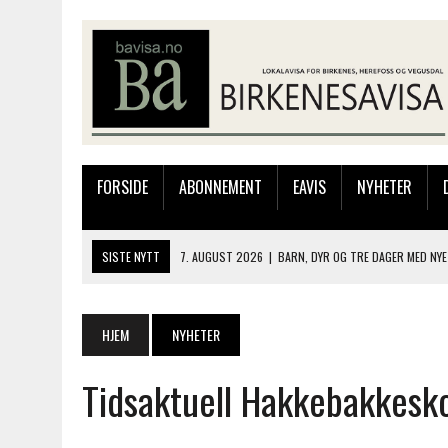
FORSIDE
ABONNEMENT
EAVIS
NYHETER
SISTE NYTT
7. AUGUST 2026
|
BARN, DYR OG TRE DAGER MED NYE
6. AUGUST 2026
|
FRA BARNDOMSMINNER TIL NYE OPPLEVELSER PÅ F
6. AUGUST 2026
|
SOMMERÅPENT MED NY FRISØRUTSTILLING
HJEM
NYHETER
6. AUGUST 2026
|
BYGGING AV FLATBUNNINGER PÅ MUSEET
Tidsaktuell Hakkebakkesk
7. AUGUST 2026
|
FLYTTER PRODUKSJONEN TIL OSLO: FLERE MISTER 