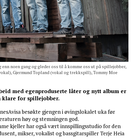
nn noen gang og gleder oss til å komme oss ut på spillejobber,
g vokal), Gjermund Topland (vokal og trekkspill), Tommy Moe
arbeid med egenproduserte låter og nytt album er
lare for spillejobber.
kenesAvisa besøkte gjengen i øvingslokalet uka før
mperaturen høy og stemningen god.
e kjeller har også vært innspillingsstudio for den
dusent, mikser, vokalist og bassgitarspiller Terje Heia