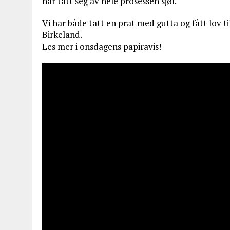
har tatt seg av hele prosessen sjøl.
Vi har både tatt en prat med gutta og fått lov ti
Birkeland.
Les mer i onsdagens papiravis!