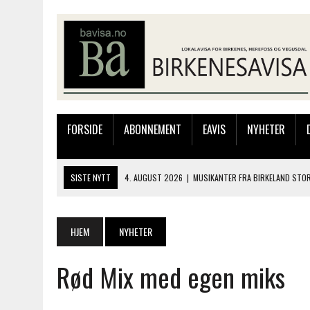
FORSIDE
ABONNEMENT
EAVIS
NYHETER
SISTE NYTT
4. AUGUST 2026
|
MUSIKANTER FRA BIRKELAND STO
4. AUGUST 2026
|
HOMME KLAR FOR KONGELAGET!
3. AUGUST 2026
|
JAKOB FRIIS TRIO ÅPNET BIRKELIVE MED VARM S
HJEM
NYHETER
3. AUGUST 2026
|
333.000 KRONER TIL SKOLEPROSJEKT I PERU: HA
Rød Mix med egen miks
4. AUGUST 2026
|
SILJE LØLAND STILTE UT I TOLLBODEN – NÅ STIL