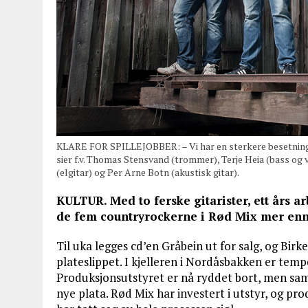
KLARE FOR SPILLEJOBBER: – Vi har en sterkere besetning e
sier f.v. Thomas Stensvand (trommer), Terje Heia (bass o
(elgitar) og Per Arne Botn (akustisk gitar).
KULTUR. Med to ferske gitarister, ett års 
de fem countryrockerne i Rød Mix mer enn k
Til uka legges cd’en Gråbein ut for salg, og Bir
plateslippet. I kjelleren i Nordåsbakken er te
Produksjonsutstyret er nå ryddet bort, men samm
nye plata. Rød Mix har investert i utstyr, og pro