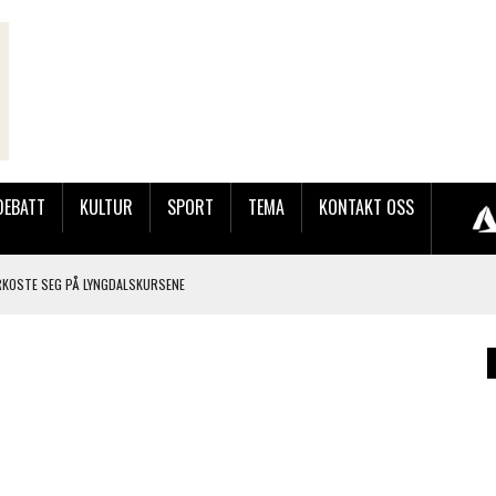
DEBATT
KULTUR
SPORT
TEMA
KONTAKT OSS
RKOSTE SEG PÅ LYNGDALSKURSENE
TEMNING OG STOR RESPONS
GEBASAREN PÅ RUGSLAND SAMLET HUNDREVIS AV GJESTER
LER HUN UT PÅ SØRLANDSUTSTILLINGEN.