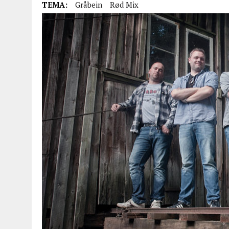
TEMA:
Gråbein
Rød Mix