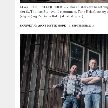
KLARE FOR SPILLEJOBBER: – Vi har en sterkere besetning e
sier f.v. Thomas Stensvand (trommer), Terje Heia (bass o
(elgitar) og Per Arne Botn (akustisk gitar).
SKREVET AV
ANNE METTE HOPE
1. SEPTEMBER 2014